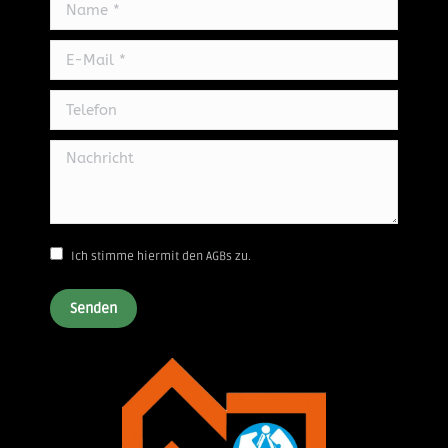
Name *
new
new
new
window
window
window
E-Mail *
Telefon
Nachricht
Ich stimme hiermit den AGBs zu.
Senden