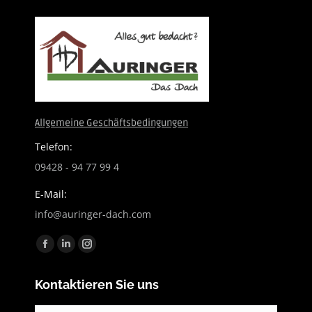
Allgemeine Geschäftsbedingungen
Telefon:
09428 - 94 77 99 4
E-Mail:
info@auringer-dach.com
Finden Sie uns auf:
Facebook
Linkedin
Instagram
page
page
page
Kontaktieren Sie uns
opens
opens
opens
in
in
in